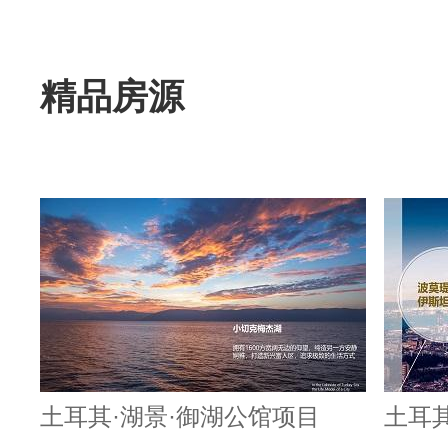
精品房源
土耳其·湖景·御湖公馆项目
土耳