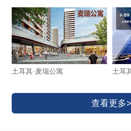
土耳其·麦瑞公寓
土耳
查看更多>