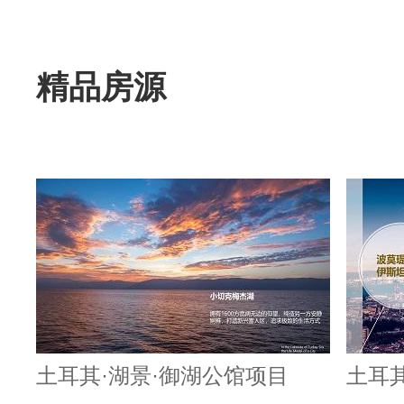
精品房源
土耳其·湖景·御湖公馆项目
土耳