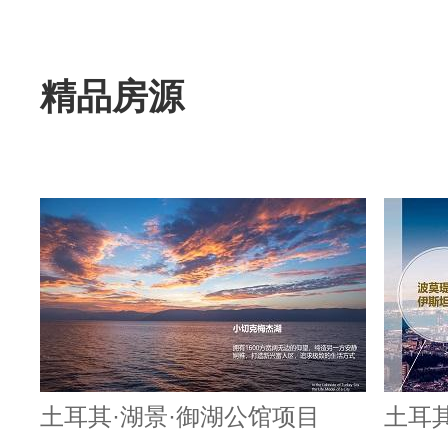
精品房源
土耳其·湖景·御湖公馆项目
土耳