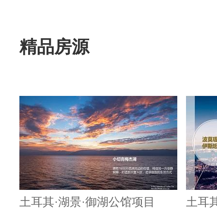
精品房源
土耳其·湖景·御湖公馆项目
土耳